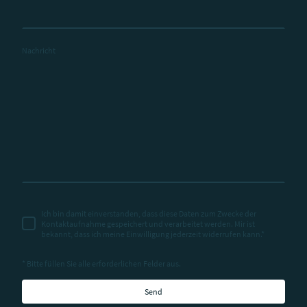
Nachricht
Ich bin damit einverstanden, dass diese Daten zum Zwecke der
Kontaktaufnahme gespeichert und verarbeitet werden. Mir ist
bekannt, dass ich meine Einwilligung jederzeit widerrufen kann.
*
* Bitte füllen Sie alle erforderlichen Felder aus.
Send